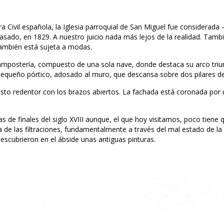
ivil española, la Iglesia parroquial de San Miguel fue considerada –ha
pasado, en 1829. A nuestro juicio nada más lejos de la realidad. Tambi
también está sujeta a modas.
ampostería, compuesto de una sola nave, donde destaca su arco triun
pequeño pórtico, adosado al muro, que descansa sobre dos pilares de
isto redentor con los brazos abiertos. La fachada está coronada por
 de finales del siglo XVIII aunque, el que hoy visitamos, poco tiene q
 de las filtraciones, fundamentalmente a través del mal estado de la 
descubrieron en el ábside unas antiguas pinturas.