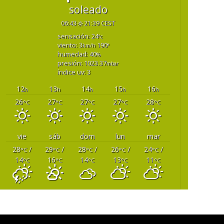
oleado
06:43
21:39 CEST
ensación: 24
°c
viento: 3
 190
km/h
°
humedad: 40
%
presión: 1023.37
mbar
índice uv: 3
12
13
14
15
16
h
h
h
h
h
26
27
27
27
28
°C
°C
°C
°C
°C
vie
áb
dom
lun
mar
28
 / 
29
 / 
28
 / 
26
 / 
24
 / 
°C
°C
°C
°C
°C
14
16
14
13
11
°C
°C
°C
°C
°C