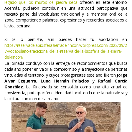
legado que los muros de piedra seca
 ofrecen en este entorno. 
Además, pudieron contribuir en una actividad participativa que 
rescató parte del vocabulario tradicional y la memoria oral de la 
zona, compartiendo palabras, expresiones y recuerdos asociados a 
la vida serrana.
Si te lo perdiste, aún puedes hacer tu aportación en: 
https://reservadelabiosferasierradelrincon.wordpress.com/2022/09/2
7/vocabulario-tradicional-de-la-reserva-de-la-biosfera-de-la-sierra-
del-rincon/
La jornada concluyó con la entrega de reconocimientos que busca 
cada año poner en valor el compromiso y la trayectoria de personas 
vinculadas al territorio, y cuyos protagonistas este año fueron 
Jorge 
Alvar Ezquerra
, 
Luna Hernán Palacio
 y 
Rafael García 
González
. La Rinconada se consolida como una cita anual de 
convivencia, participación e identidad local, en la que la naturaleza y 
la cultura caminan de la mano.