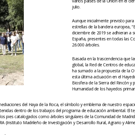
varios países de la Unión en el ci
julio.
Aunque inicialmente previsto para
estrellas de la bandera europea, 
diciembre de 2019 se adhieran a 
España, presentes en todas las C
26.000 árboles.
Basada en la trascendencia que las 
global, la Red de Centros de educ
ha sumado a la propuesta de la O
esta última actuación en el Hayed
Biosfera de la Sierra del Rincón y 
Humanidad de los hayedos primari
nmediaciones del Haya de la Roca, el símbolo y emblema de nuestro espaci
nidas dentro de los trabajos del programa de educación ambiental. El te
os pies catalogados como árboles singulares de la Comunidad de Madrid c
A (Instituto Madrileño de Investigación y Desarrollo Rural, Agrario y Alime