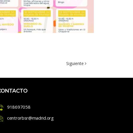
Siguiente 
CONTACTO
918697058
centrorbsr@madrid.org