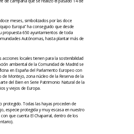
erre de campaña que se realizó el pasado 14 de 
 doce meses, simbolizados por las doce 
“Equipo Europa” ha conseguido que desde 
su propuesta 650 ayuntamientos de toda 
omunidades Autónomas, hasta plantar más de 
acciones locales tienen para la sostenibilidad 
ación ambiental de la Comunidad de Madrid se 
ficina en España del Parlamento Europeo con 
o de Montejo, zona núcleo de la Reserva de la 
parte del Bien en Serie Patrimonio Natural de la 
os y viejos de Europa.
o protegido. Todas las hayas proceden de 
jo, especie protegida y muy escasa en nuestro 
on que cuenta El Chaparral, dentro de los 
ntario).