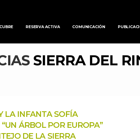
CUBRE
RESERVA ACTIVA
COMUNICACIÓN
PUBLICAC
CIAS 
SIERRA DEL R
 LA INFANTA SOFÍA 
A “UN ÁRBOL POR EUROPA” 
TEJO DE LA SIERRA