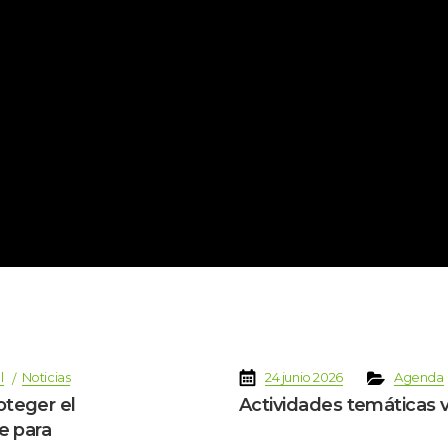
 
 
 
 
 
l
Noticia
24 junio 2026
Agenda
oteger el 
Actividades temáticas 
e para 