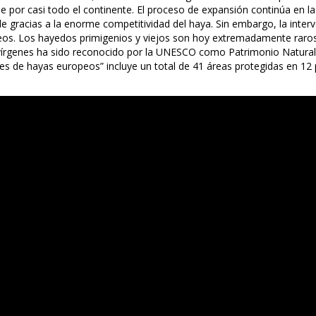
e por casi todo el continente. El proceso de expansión continúa en la
e gracias a la enorme competitividad del haya. Sin embargo, la inte
s. Los hayedos primigenios y viejos son hoy extremadamente raros y e
 vírgenes ha sido reconocido por la UNESCO como Patrimonio Natural
s de hayas europeos” incluye un total de 41 áreas protegidas en 12