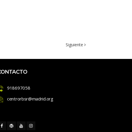
Siguiente 
CONTACTO
918697058
centrorbsr@madrid.org