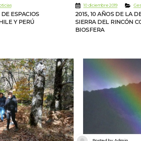
 
 
 
oticia
10 diciembre 2019
Ges
 DE ESPACIOS 
2015, 10 AÑOS DE LA 
ILE Y PERÚ
SIERRA DEL RINCÓN C
BIOSFERA
 Posted by 
Admin