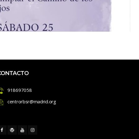
CONTACTO
918697058
centrorbsr@madrid.org