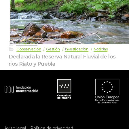
 
4 mayo 2017
 
 
 
 
Conservación
Gestión
Investigación
Noticia
Declarada la Reserva Natural Fluvial de los 
ríos Riato y Puebla
 
Aviso legal
Política de privacidad