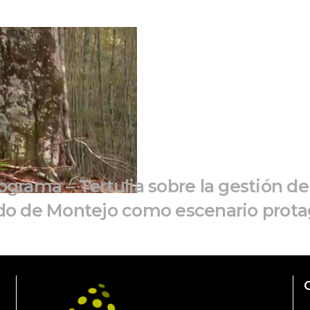
ia
grama – Tertulia sobre la gestión de 
do de Montejo como escenario prota