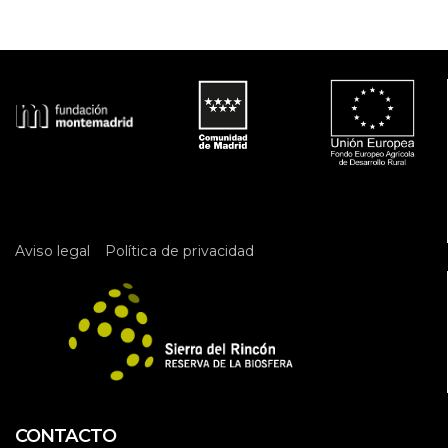
v
t
e
a
t
n
 
a
d
t
 
e 
o
E
 
v
e
n
t
 
Aviso legal
Política de privacidad
o 
CONTACTO