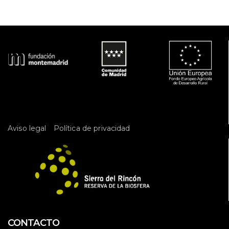
v
t
e
a
t
n
 
a
d
t
 
e 
o
E
 
v
e
n
t
 
Aviso legal
Política de privacidad
o 
CONTACTO