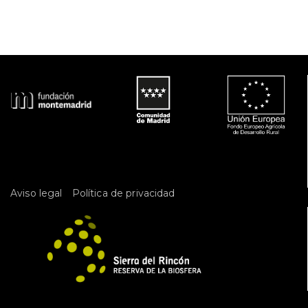
v
t
e
a
t
n
 
a
d
t
 
e 
o
E
 
v
e
n
t
o 
 
Aviso legal
Política de privacidad