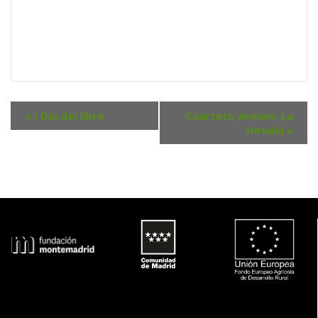
N
«
 I Día del libro
Cuarteto Armani. La 
a
Hiruela 
»
v
e
g
a
c
i
ó
n 
d
e