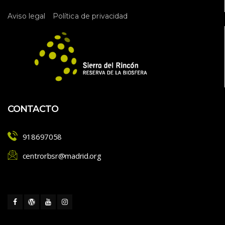
l 
 
Aviso legal
Política de privacidad
E
v
e
n
t
o
CONTACTO
918697058
centrorbsr@madrid.org