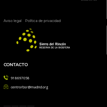
l 
E
v
 
e
Aviso legal
Política de privacidad
n
t
o
CONTACTO
918697058
centrorbsr@madrid.org