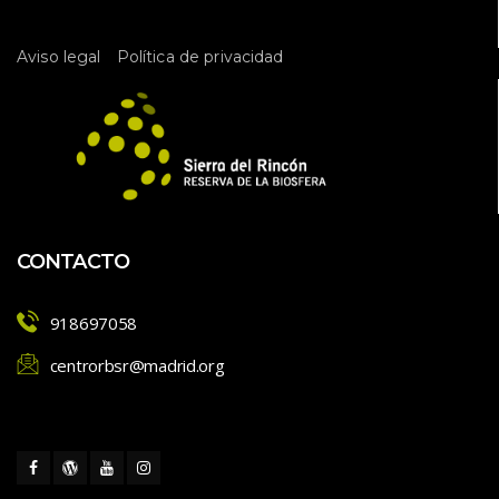
e
l 
 
Aviso legal
Política de privacidad
E
v
e
n
t
o
CONTACTO
918697058
centrorbsr@madrid.org