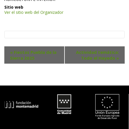
 Sitio web 
Ver el sitio web del Organizador
N
«
 Fiestas Puebla de la 
Actividad temática: 
a
Sierra 2025
Todo el Hayedo 
»
v
e
g
a
c
i
ó
n 
d