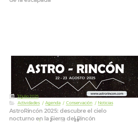
 
31 julio 2025
 
 
 
 
Actividade
Agenda
Conservación
Noticia
AstroRincón 2025: descubre el cielo 
nocturno en la Sierra del Rincón
1
2
…
28