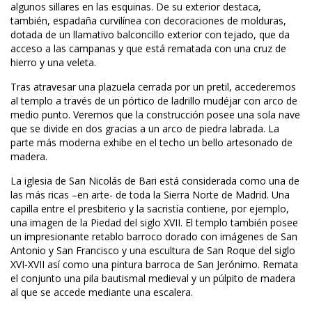
algunos sillares en las esquinas. De su exterior destaca, 
también, espadaña curvilínea con decoraciones de molduras, 
dotada de un llamativo balconcillo exterior con tejado, que da 
acceso a las campanas y que está rematada con una cruz de 
hierro y una veleta.
Tras atravesar una plazuela cerrada por un pretil, accederemos 
al templo a través de un pórtico de ladrillo mudéjar con arco de 
medio punto. Veremos que la construcción posee una sola nave 
que se divide en dos gracias a un arco de piedra labrada. La 
parte más moderna exhibe en el techo un bello artesonado de 
madera.
La iglesia de San Nicolás de Bari está considerada como una de 
las más ricas –en arte- de toda la Sierra Norte de Madrid. Una 
capilla entre el presbiterio y la sacristía contiene, por ejemplo, 
una imagen de la Piedad del siglo XVII. El templo también posee 
un impresionante retablo barroco dorado con imágenes de San 
Antonio y San Francisco y una escultura de San Roque del siglo 
XVI-XVII así como una pintura barroca de San Jerónimo. Remata 
el conjunto una pila bautismal medieval y un púlpito de madera 
al que se accede mediante una escalera.