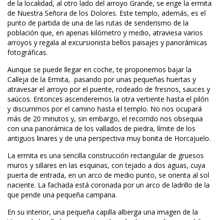
de la localidad, al otro lado del arroyo Grande, se erige la ermita 
de Nuestra Señora de los Dolores. Este templo, además, es el 
punto de partida de una de las rutas de senderismo de la 
población que, en apenas kilómetro y medio, atraviesa varios 
arroyos y regala al excursionista bellos paisajes y panorámicas 
fotográficas.
Aunque se puede llegar en coche, te proponemos bajar la 
Calleja de la Ermita, pasando por unas pequeñas huertas y 
atravesar el arroyo por el puente, rodeado de fresnos, sauces y 
aúcos. Entonces ascenderemos la otra vertiente hasta el pilón 
y discurrimos por el camino hasta el templo. No nos ocupará 
más de 20 minutos y, sin embargo, el recorrido nos obsequia 
con una panorámica de los vallados de piedra, límite de los 
antiguos linares y de una perspectiva muy bonita de Horcajuelo.
La ermita es una sencilla construcción rectangular de gruesos 
muros y sillares en las esquinas, con tejado a dos aguas, cuya 
puerta de entrada, en un arco de medio punto, se orienta al sol 
naciente. La fachada está coronada por un arco de ladrillo de la 
que pende una pequeña campana.
En su interior, una pequeña capilla alberga una imagen de la 