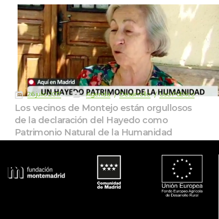
 
 
 
 
 
26 julio 2017
Agenda
Desarrollo
Uso Público
Los vecinos de Montejo están orgullosos 
de la declaración del Hayedo como 
Patrimonio Natural de la Humanidad