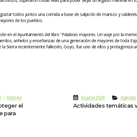
acrificios, superaron todas ellas para poder dejar un legado material en tod
gustar todos juntos una comida a base de salpicón de marisco y caldereta
ayores de los pueblos.
ación en el Ayuntamiento del libro “Palabras mayores. Un viaje por la memori
cuerdos, anhelos y enseñanzas de una generación de mayores de toda España 
 Sierra recientemente fallecido, Goyo, fue uno de ellos y protagoniza un
 
 
 
 
 
l
Noticia
24 junio 2026
Agenda
oteger el 
Actividades temáticas 
e para 