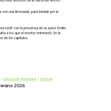
o este territorio de la Sierra del Rincón”.
 con una limonada, para brindar por la 
a rural” con la presencia de su autor Emilio 
a los que el escritor entrevistó. En la 
o de los capítulos.
 
Educación Ambiental
Noticia
verano 2026