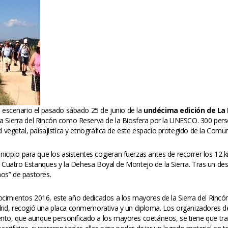
l escenario el pasado sábado 25 de junio de la 
undécima edición de La
a Sierra del Rincón como Reserva de la Biosfera por la UNESCO. 300 perso
ad vegetal, paisajística y etnográfica de este espacio protegido de la Comu
pio para que los asistentes cogieran fuerzas antes de recorrer los 12 ki
Los Cuatro Estanques y la Dehesa Boyal de Montejo de la Sierra. Tras un des
aos” de pastores.
ocimientos 2016, este año dedicados a los mayores de la Sierra del Rincó
rid, recogió una placa conmemorativa y un diploma. Los organizadores del
to, que aunque personificado a los mayores coetáneos, se tiene que tras