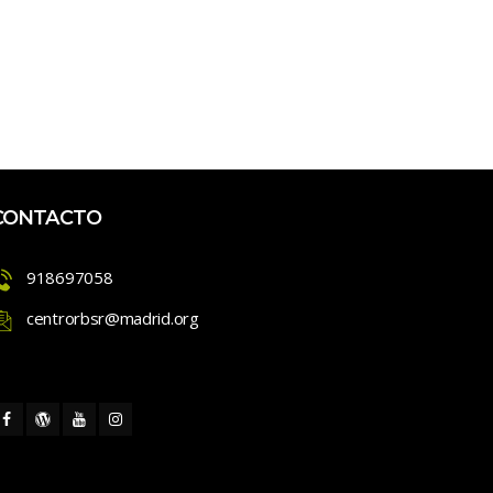
CONTACTO
918697058
centrorbsr@madrid.org