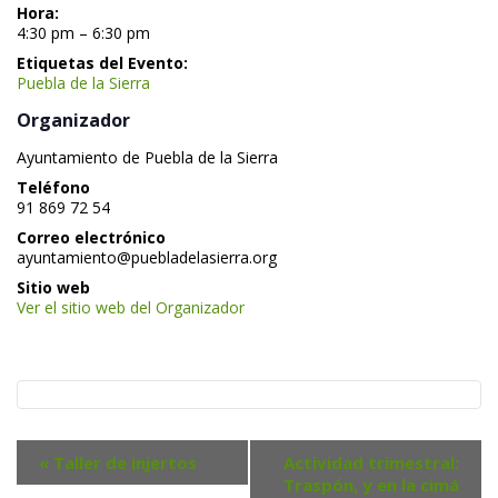
Hora:
 4:30 pm – 6:30 pm 
Etiquetas del Evento:
Puebla de la Sierra
 Organizador 
 Ayuntamiento de Puebla de la Sierra 
 Teléfono 
 91 869 72 54 
 Correo electrónico 
 ayuntamiento@puebladelasierra.org 
 Sitio web 
Ver el sitio web del Organizador
N
«
 Taller de injerto
Actividad trimestral: 
a
Traspón, y en la cimá 