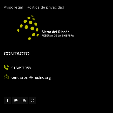
E
v
 
Aviso legal
Política de privacidad
e
n
t
o
CONTACTO
918697058
centrorbsr@madrid.org