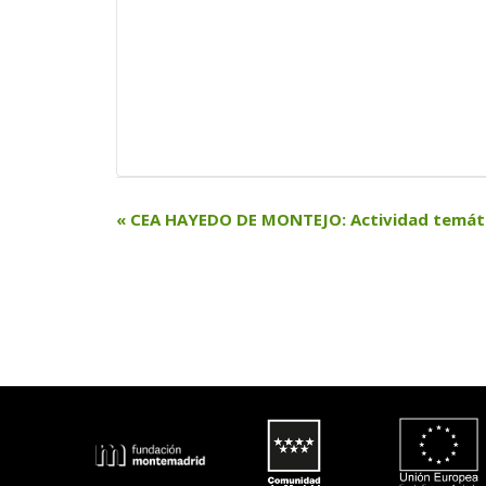
N
«
 CEA HAYEDO DE MONTEJO: Actividad temáti
a
v
e
g
a
c
i
ó
n 