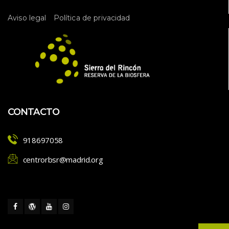
l 
E
 
Aviso legal
Política de privacidad
v
e
n
t
o
CONTACTO
918697058
centrorbsr@madrid.org