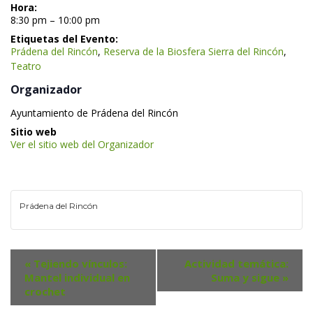
Hora:
 8:30 pm – 10:00 pm 
Etiquetas del Evento:
Prádena del Rincón
, 
Reserva de la Biosfera Sierra del Rincón
, 
Teatro
 Organizador 
 Ayuntamiento de Prádena del Rincón 
 Sitio web 
Ver el sitio web del Organizador
Prádena del Rincón
N
«
 Tejiendo vínculos: 
Actividad temática: 
a
Mantel individual en 
Suma y sigue 
»
v
crochet
e