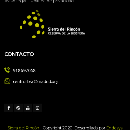
 
Aviso legal
Política de privacidad
E
v
e
n
t
o
CONTACTO
918697058
centrorbsr@madrid.org
Sierra del Rincón
 - Copyright 2020. Desarrollada por 
Endesy