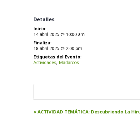
 Detalles 
Inicio:
 14 abril 2025 @ 10:00 am 
Finaliza:
 18 abril 2025 @ 2:00 pm 
Etiquetas del Evento:
Actividade
, 
Madarco
N
«
 ACTIVIDAD TEMÁTICA: Descubriendo La Hir
a
v
e