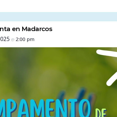
nta en Madarco
2025 
 2:00 pm 
 @ 