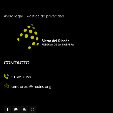
e
l 
 
Aviso legal
Política de privacidad
E
v
e
n
t
o
CONTACTO
918697058
centrorbsr@madrid.org