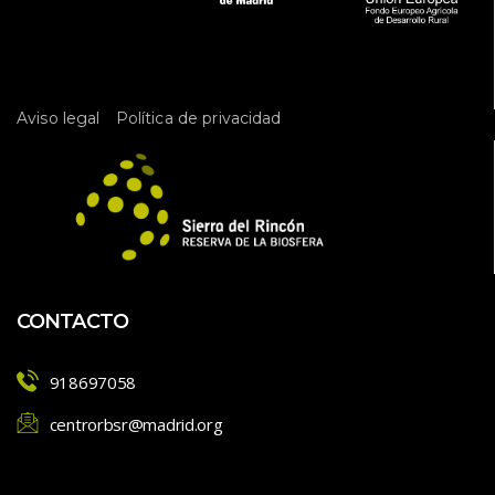
d
e
l 
E
 
Aviso legal
Política de privacidad
v
e
n
t
o
CONTACTO
918697058
centrorbsr@madrid.org