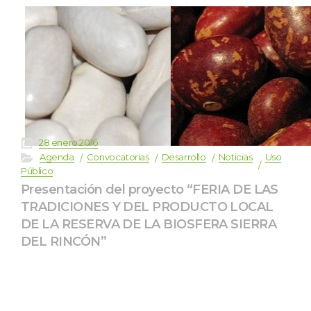
 
28 enero 2016
 
 
 
 
 
Agenda
Convocatoria
Desarrollo
Noticia
Uso 
Público
Presentación del proyecto “FERIA DE LAS 
TRADICIONES Y DEL PRODUCTO LOCAL 
DE LA RESERVA DE LA BIOSFERA SIERRA 
DEL RINCÓN”