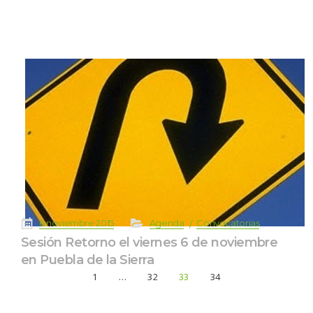
 
 
 
 
6 noviembre 2015
Agenda
Convocatoria
Sesión Retorno el viernes 6 de noviembre 
en Puebla de la Sierra
1
…
32
33
34